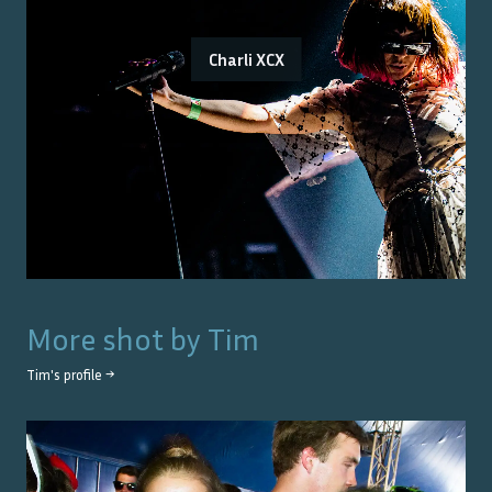
Charli XCX
More shot by
Tim
Tim
's profile →