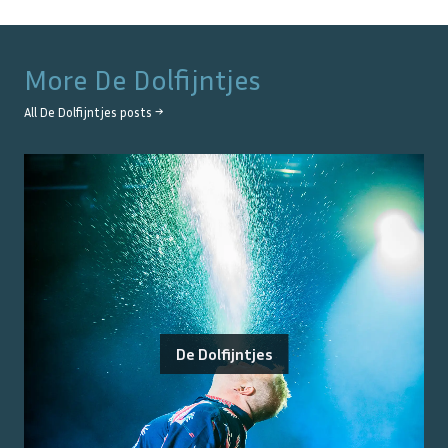
More
De Dolfijntjes
All
De Dolfijntjes
posts →
De Dolfijntjes