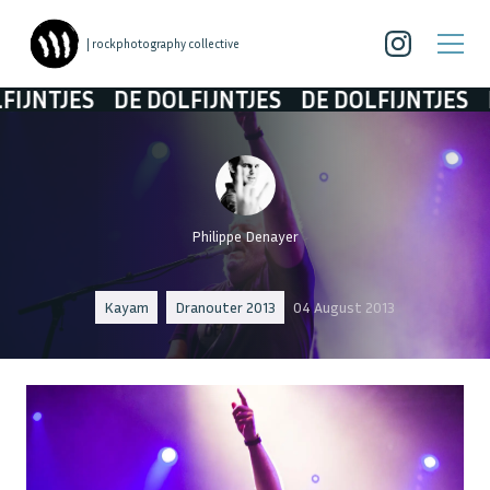
| rockphotography collective
JES
DE DOLFIJNTJES
DE DOLFIJNTJES
DE DO
Philippe Denayer
Kayam
Dranouter 2013
04 August 2013