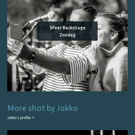
Sfeer Backstage
Zondag
More shot by
Jokko
Jokko
's profile →