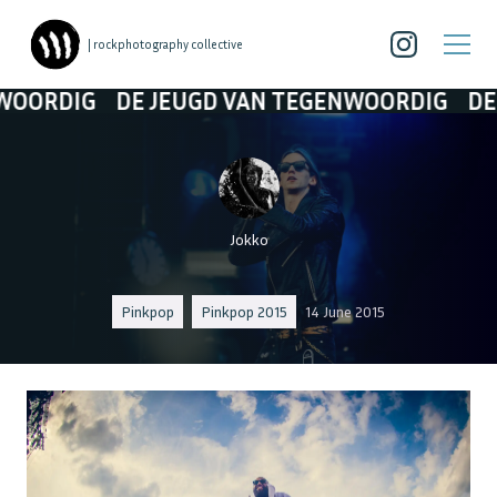
| rockphotography collective
DE JEUGD VAN TEGENWOORDIG
DE JEUGD 
Jokko
Pinkpop
Pinkpop 2015
14 June 2015