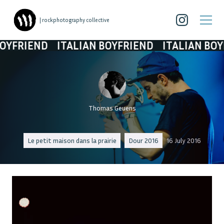
| rockphotography collective
RIEND
ITALIAN BOYFRIEND
ITALIAN BOYFRIE
Thomas Geuens
Le petit maison dans la prairie
Dour 2016
16 July 2016