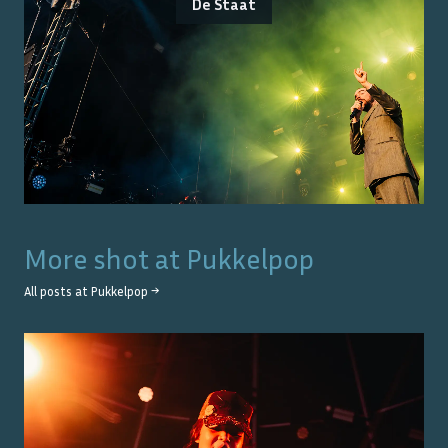
De Staat
More shot at
Pukkelpop
All posts at
Pukkelpop
→