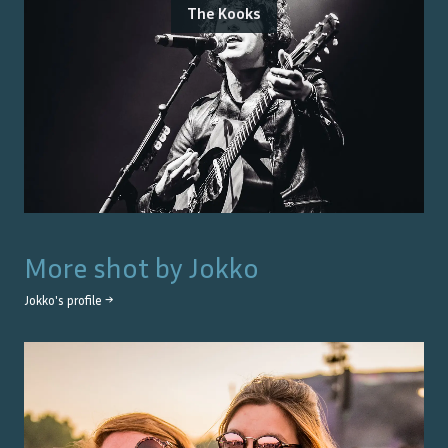
The Kooks
More shot by
Jokko
Jokko
's profile →