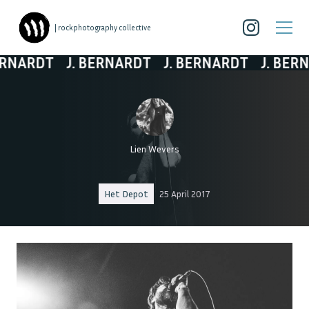
| rockphotography collective
ARDT
J. BERNARDT
J. BERNARDT
J. BERNAR
Lien Wevers
Het Depot
25 April 2017