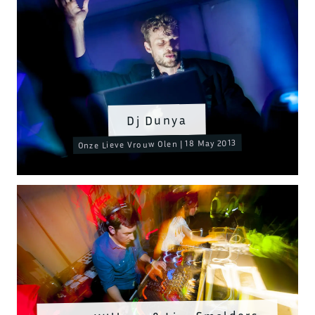
Dj Dunya
Onze Lieve Vrouw Olen | 18 May 2013