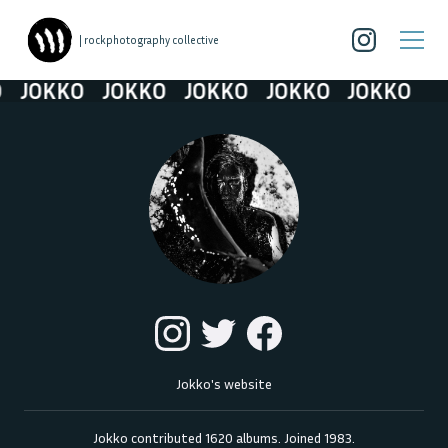
| rockphotography collective
JOKKO
JOKKO
JOKKO
JOKKO
JOKKO
Jokko's website
Jokko
contributed
1620
albums. Joined
1983
.