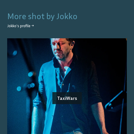
More shot by
Jokko
Jokko
's profile →
TaxiWars