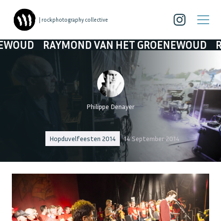
| rockphotography collective
MOND VAN HET GROENEWOUD
RAYMOND VA
Philippe Denayer
Hopduvelfeesten 2014
14 September 2014