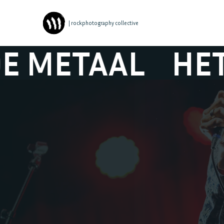
| rockphotography collective
AAL
HET ZESD