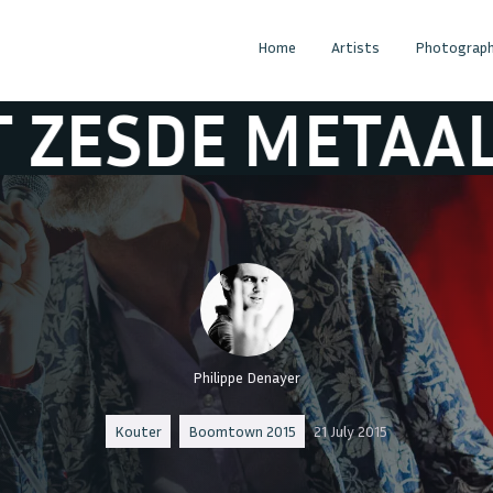
Home
Artists
Photograph
E METAAL
HET
Philippe Denayer
Kouter
Boomtown 2015
21 July 2015