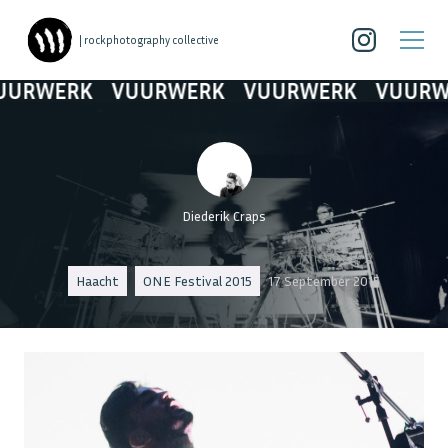
| rockphotography collective
RWERK
VUURWERK
VUURWERK
VUURWER
Diederik Craps
Haacht
ONE Festival 2015
17 September 2015