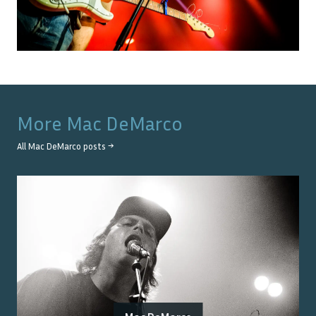
More
Mac DeMarco
All
Mac DeMarco
posts →