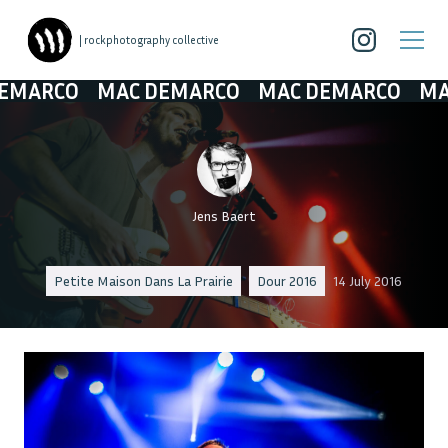
| rockphotography collective
RCO
MAC DEMARCO
MAC DEMARCO
MAC DE
Jens Baert
Petite Maison Dans La Prairie
Dour 2016
14 July 2016