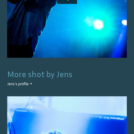
More shot by
Jens
Jens
's profile →