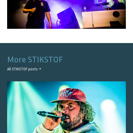
More
STIKSTOF
All
STIKSTOF
posts →