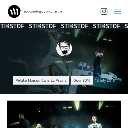
| rockphotography collective
KSTOF
STIKSTOF
STIKSTOF
STIKSTOF
STI
Jens Baert
Petite Maison Dans La Prairie
Dour 2016
16 July 2016