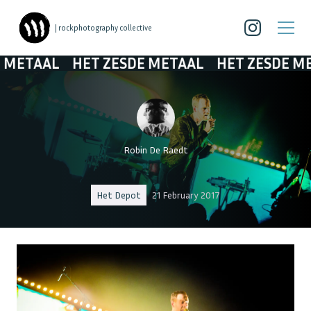
| rockphotography collective
AAL
HET ZESDE METAAL
HET ZESDE METAAL
Robin De Raedt
Het Depot
21 February 2017