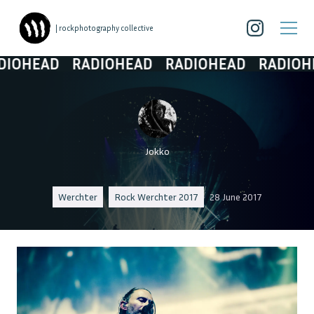
| rockphotography collective
HEAD
RADIOHEAD
RADIOHEAD
RADIOHEAD
Jokko
Werchter
Rock Werchter 2017
28 June 2017