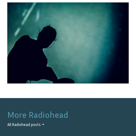
More
Radiohead
All
Radiohead
posts →