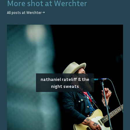
More shot at
Werchter
All posts at
Werchter
→
nathaniel rateliff & the
night sweats