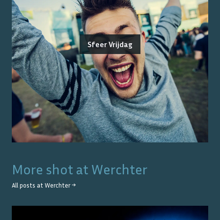
Sfeer Vrijdag
More shot at
Werchter
All posts at
Werchter
→