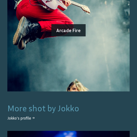
Arcade Fire
More shot by
Jokko
Jokko
's profile →