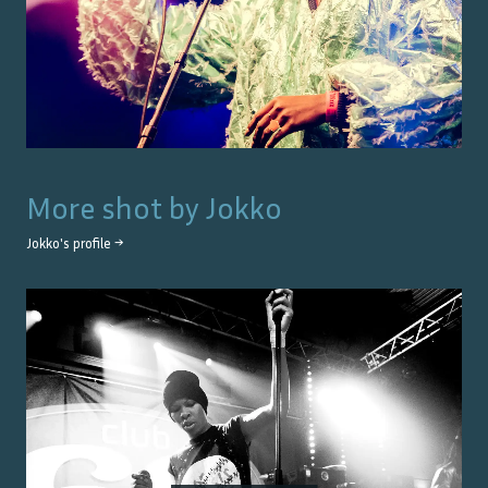
More shot by
Jokko
Jokko
's profile →