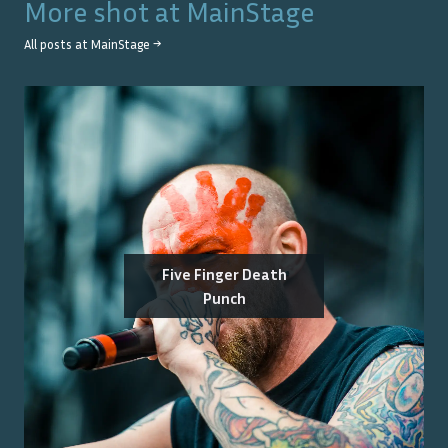
More shot at
MainStage
All posts at
MainStage
→
Five Finger Death
Punch