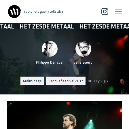
| rockphotography collective
T ZESDE METAAL
HET ZESDE METAAL
HET Z
Philippe Denayer
Jens Baert
MainStage
Cactusfestival 2017
06 July 2017