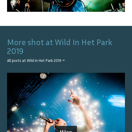
More shot at
Wild In Het Park
2019
All posts at
Wild In Het Park 2019
→
Milow