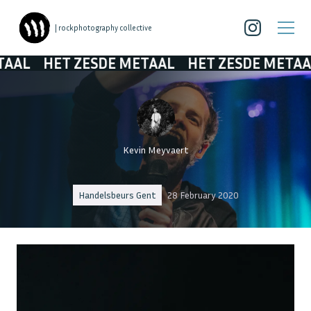
| rockphotography collective
ET ZESDE METAAL
HET ZESDE METAAL
HET 
Kevin Meyvaert
Handelsbeurs Gent
28 February 2020