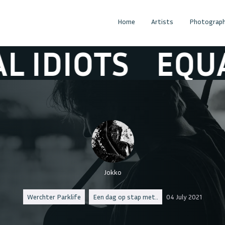
Home
Artists
Photograph
IOTS
EQUAL ID
Jokko
Werchter Parklife
Een dag op stap met..
04 July 2021