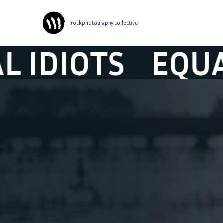
| rockphotography collective
IOTS
EQUAL ID