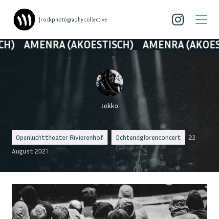
| rockphotography collective
NRA (AKOESTISCH)
AMENRA (AKOESTISCH)
Jokko
Openluchttheater Rivierenhof
Ochtendglorenconcert
22
August 2021