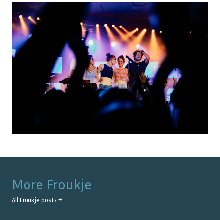
More
Froukje
All
Froukje
posts →