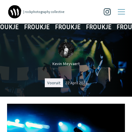
| rockphotography collective
JE
FROUKJE
FROUKJE
FROUKJE
FROUKJE
Kevin Meyvaert
Vooruit
22 April 2022