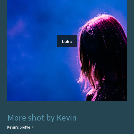
Luka
More shot by
Kevin
Kevin
's profile →