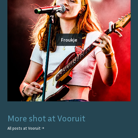
Froukje
More shot at
Vooruit
All posts at
Vooruit
→