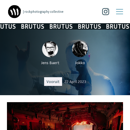
| rockphotography collective
S
BRUTUS
BRUTUS
BRUTUS
BRUTUS
Jens Baert
Jokko
Vooruit
22 April 2023