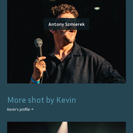
Antony Szmierek
More shot by
Kevin
Kevin
's profile →