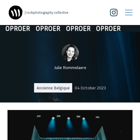
| rockphotography collective
ROER
OPROER
OPROER
OPROER
OPROER
Julie Rommelaere
Ancienne Belgique
04 October 2023