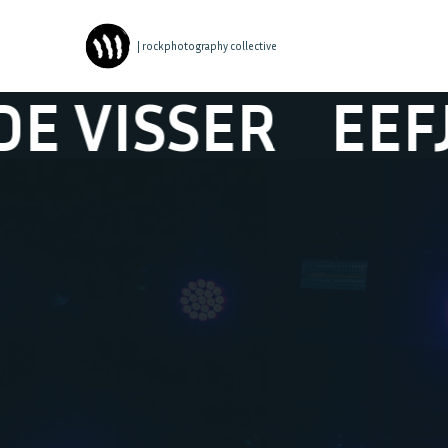
| rockphotography collective
SSER
EEFJE DE 