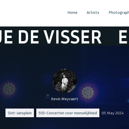
Home
Artists
Photograph
VISSER
EEFJE 
Kevin Meyvaert
Sint-Jansplein
505-Concerten voor menselijkheid
05 May 2024