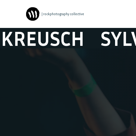
| rockphotography collective
USCH
SYLVIE K