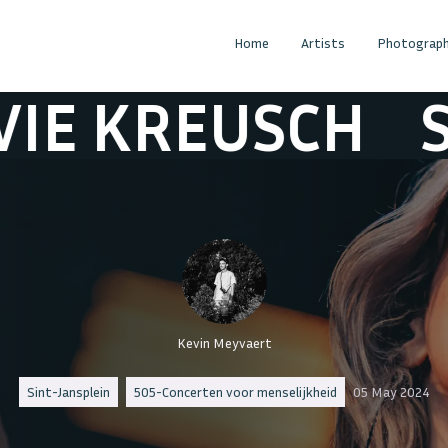
Home
Artists
Photograph
REUSCH
SYLVI
Kevin Meyvaert
Sint-Jansplein
505-Concerten voor menselijkheid
05 May 2024