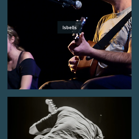
Isbells