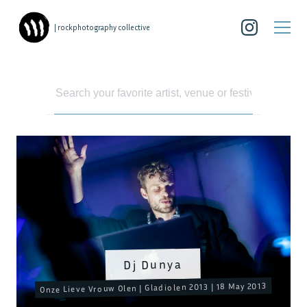
| rockphotography collective
Dj Dunya
Onze Lieve Vrouw Olen | Gladiolen 2013 | 18 May 2013